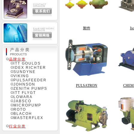
附件
I
品牌分类
ITT GOULDS
IDEX RICHTER
SUNDYNE
VIKING
PULSAFEEDER
JOHNSON
PULSATRON
CHEM-
ZENITH PUMPS
ITT FLYGT
LOWARA
JABSCO
MICROPUMP
ROTO
BLACOH
MASTERFLEX
行业分类