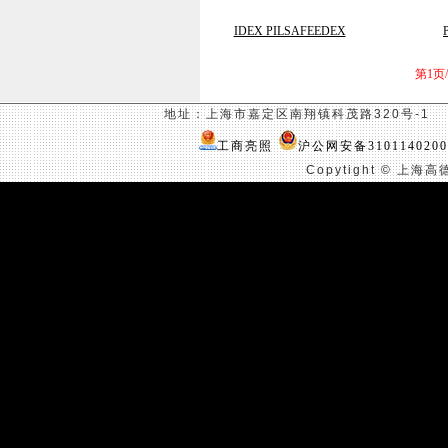
IDEX PILSAFEEDEX
第1页/
地址：上海市嘉定区南翔镇科茂路
320
号
-1
联
工商亮照
沪公网安备3101140200
Copytight ©
上海高