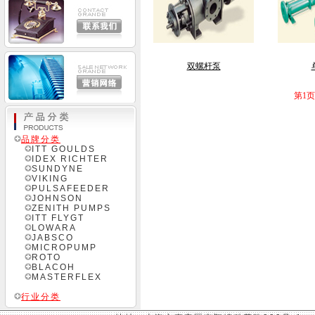
双螺杆泵
第1页
品牌分类
ITT GOULDS
IDEX RICHTER
SUNDYNE
VIKING
PULSAFEEDER
JOHNSON
ZENITH PUMPS
ITT FLYGT
LOWARA
JABSCO
MICROPUMP
ROTO
BLACOH
MASTERFLEX
行业分类