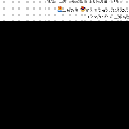
地址：上海市嘉定区南翔镇科茂路
320
号
-1
联
工商亮照
沪公网安备3101140200
Copytight ©
上海高