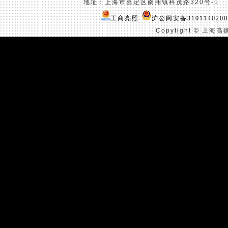
地址：上海市嘉定区南翔镇科茂路
320
号
-1
联
工商亮照
沪公网安备3101140200
Copytight ©
上海高