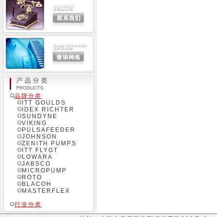
品牌分类
ITT GOULDS
IDEX RICHTER
SUNDYNE
VIKING
PULSAFEEDER
JOHNSON
ZENITH PUMPS
ITT FLYGT
LOWARA
JABSCO
MICROPUMP
ROTO
BLACOH
MASTERFLEX
行业分类